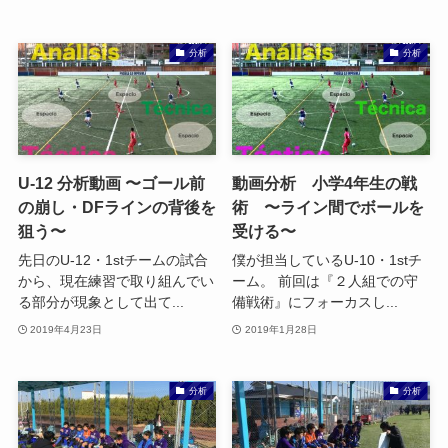
分析
分析
U-12 分析動画 〜ゴール前
動画分析 小学4年生の戦
の崩し・DFラインの背後を
術 〜ライン間でボールを
狙う〜
受ける〜
先日のU-12・1stチームの試合
僕が担当しているU-10・1stチ
から、現在練習で取り組んでい
ーム。 前回は『２人組での守
る部分が現象として出て...
備戦術』にフォーカスし...
2019年4月23日
2019年1月28日
分析
分析