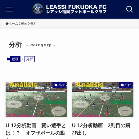
ホーム
動画
分析
分析
– category –
動画
分析
分析
分析
U-12分析動画 賢い選手と
U-12分析動画 2列目の飛
は！？ オフザボールの動
び出し