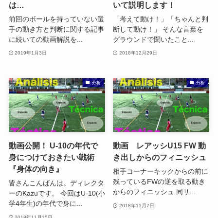
は…
いて説明します！
前回のボールを持っていない選
「考えて動け！」「ちゃんと判
手の動き方と判断に関する記事
断して動け！」 そんな言葉を
に続いての動画解説を...
グラウンドで聞いたこと...
2019年1月3日
2018年12月29日
分析
分析
動画公開！ U-10の年代で
動画 レアッシU15 FW 動
身につけておきたい戦術
き出しからのフィニッシュ
『身体の向き』
相手コーナーキックからの前に
残っているFWの逆を取る動き
皆さんこんばんは。ディレクタ
からのフィニッシュ 同サ...
ーのKazuです。 今回はU-10(小
学4年生)の年代で身に...
2018年11月7日
2018年11月15日