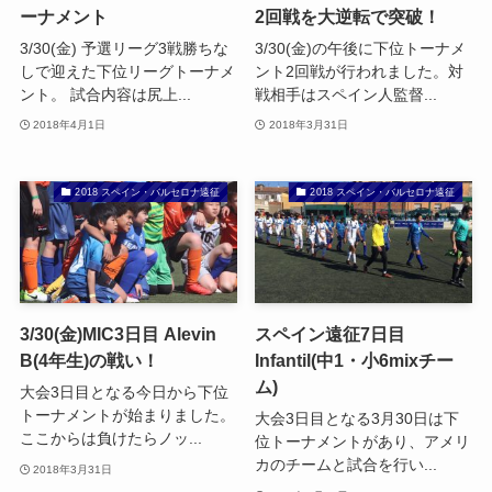
ーナメント
2回戦を大逆転で突破！
3/30(金) 予選リーグ3戦勝ちな
3/30(金)の午後に下位トーナメ
しで迎えた下位リーグトーナメ
ント2回戦が行われました。対
ント。 試合内容は尻上...
戦相手はスペイン人監督...
2018年4月1日
2018年3月31日
2018 スペイン・バルセロナ遠征
2018 スペイン・バルセロナ遠征
3/30(金)MIC3日目 Alevin
スペイン遠征7日目
B(4年生)の戦い！
Infantil(中1・小6mixチー
ム)
大会3日目となる今日から下位
トーナメントが始まりました。
大会3日目となる3月30日は下
ここからは負けたらノッ...
位トーナメントがあり、アメリ
カのチームと試合を行い...
2018年3月31日