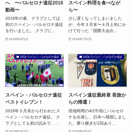
へ 〜バルセロナ遠征2018
スペイン料理を食べなが
動画〜
ら〜
2018年の春、クラブとしては
少し遅くなってしまいました
初のスペイン・バルセロナ遠征
が、今年３月末〜４月上旬にか
を行いました。 クラブに...
けて行った「国際大会出...
2018年9月1日
2018年7月2日
2018 スペイン・バルセロナ遠征
2018 スペイン・バルセロナ遠征
スペイン・バルセロナ遠征
スペイン遠征最終章 長旅か
ベストイレブン！
らの帰還！
2018年３月末から行われたス
現地時間の4/2午前にバルセロ
ペイン・バルセロナ遠征。 ク
ナを出発し、日本へ帰国しまし
ラブとしても初の試みで、...
た。乗り継ぎが2回あり...
2018年5月7日
2018年4月3日