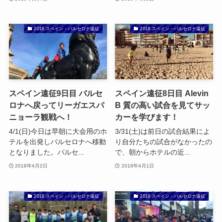
2018 スペイン・バルセロナ遠征
2018 スペイン・バルセロナ遠征
スペイン遠征9日目 バルセ
スペイン遠征8日目 Alevin
ロナへ戻ってリーガエスパ
B 質の高い試合を見てサッ
ニョーラ観戦へ！
カーを学びます！
4/1(日)今日は早朝に大会用のホ
3/31(土)は前日の試合結果によ
テルを出発しバルセロナへ移動
り自分たちの試合がなかったの
となりました。バルセ...
で、朝からホテルの近...
2018年4月2日
2018年4月1日
2018 スペイン・バルセロナ遠征
2018 スペイン・バルセロナ遠征