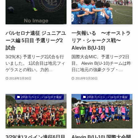
バルセロナ遠征 ジュニアユ
一矢報いる 〜オーストラ
ース編 5日目 予選リーグ2
リア・シャークス戦〜
試合
Alevin B(U-10)
3/29(木) 予選リーグ2試合を行
国際大会MIC、予選リーグ2日
いました。 1試合目は地元フィ
目。 Alevin B(U-10)チームは昨
ゲラスとの戦い。力的...
日に地元の強豪クラブ・...
2018年3月30日
2018年3月30日
2018 スペイン・バルセロナ遠征
2018 スペイン・バルセロナ遠征
3/29(木)スペイン遠征6日目
Alevin B(U-10) 国際大会開