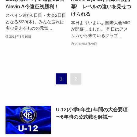
Alevin A今遠征初勝利！
幕! レベルの違いを見せつ
けられる
スペイン遠征6日目・大会2日目
となる3/29(木)、みんな疲れは
本日よりいよいよ国際大会MIC
多少見えるものの元気...
が開幕しました。 昨日はアメ
リカから来ているクラブ...
2018年3月30日
2018年3月29日
1
2
U-12(小学6年生) 年間の大会要項
〜6年時の公式戦を解説〜