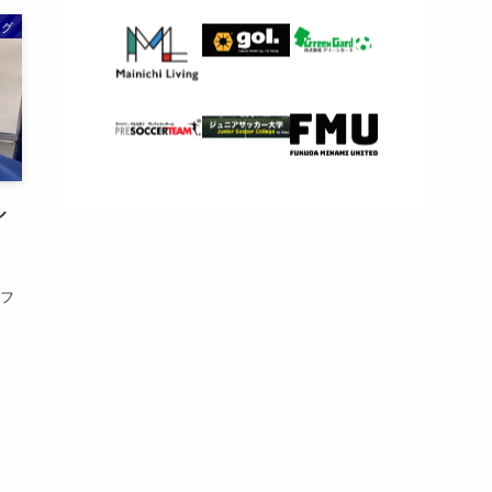
ング
ル
らフ