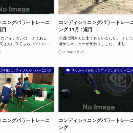
ョニングパワートレーニ
コンディショニングパワートレー
週目
ング 11月 1週目
シのフィジカルコーチである
今週は関さんに来てもらいました。 そし
aboの関さんに来てもらいジムの...
週からメニューが変わりました。 正し...
日
2018年11月7日
に特化したフィジカルトレーニング
サッカーに特化したフィジカルトレーニ
ョニングパワートレーニ
コンディショニングパワートレー
ング