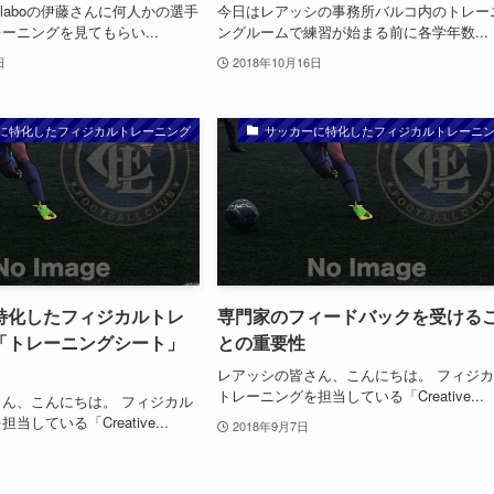
ve laboの伊藤さんに何人かの選手
今日はレアッシの事務所バルコ内のトレー
ーニングを見てもらい...
ングルームで練習が始まる前に各学年数...
日
2018年10月16日
に特化したフィジカルトレーニング
サッカーに特化したフィジカルトレーニ
特化したフィジカルトレ
専門家のフィードバックを受ける
「トレーニングシート」
との重要性
レアッシの皆さん、こんにちは。 フィジ
トレーニングを担当している「Creative...
ん、こんにちは。 フィジカル
している「Creative...
2018年9月7日