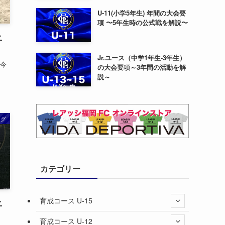
U-11(小学5年生) 年間の大会要
項 〜5年生時の公式戦を解説〜
ニ
Jr.ユース（中学1年生-3年生）
て今
の大会要項～3年間の活動を解
説～
ング
カテゴリー
育成コース U-15
ニ
育成コース U-12