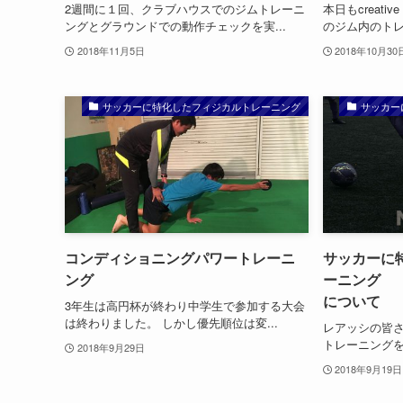
2週間に１回、クラブハウスでのジムトレーニ
本日もcreati
ングとグラウンドでの動作チェックを実...
のジム内のトレ
2018年11月5日
2018年10月30
サッカーに特化したフィジカルトレーニング
サッカー
コンディショニングパワートレーニ
サッカーに
ング
ーニング 
について
3年生は高円杯が終わり中学生で参加する大会
は終わりました。 しかし優先順位は変...
レアッシの皆さ
トレーニングを担当
2018年9月29日
2018年9月19日