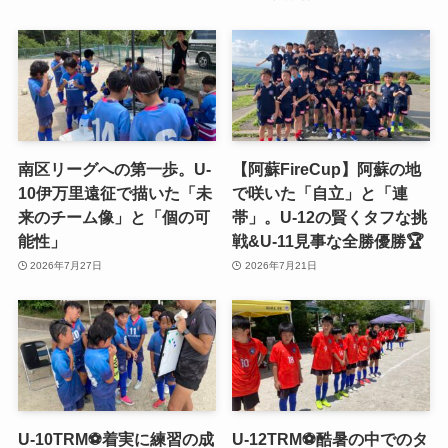
南区リーグへの第一歩。U-
【阿蘇FireCup】阿蘇の地
10伊万里遠征で描いた「未
で咲いた「自立」と「連
来のチーム像」と「個の可
帯」。U-12の賢くタフな挑
能性」
戦&U-11見事な全勝優勝🏆
2026年7月27日
2026年7月21日
U-10TRM⚽️着実に練習の成
U-12TRM⚽️酷暑の中でのタ