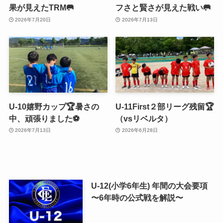
果が見えたTRM🥅
フさと賢さが見えた戦い🥅
2026年7月20日
2026年7月13日
U-10嬉野カップ🏆暑さの
U-11First２部リーグ残留🏆
中、頑張りました⚽️
（vsリベルタ）
2026年7月13日
2026年6月28日
U-12(小学6年生) 年間の大会要項
〜6年時の公式戦を解説〜