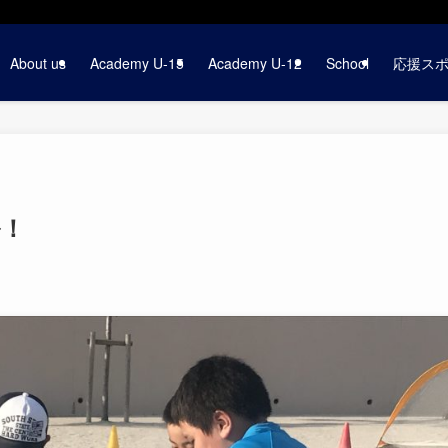
About us
Academy U-15
Academy U-12
School
応援ス
ル！