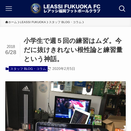
ホーム
LEASSI FUKUOKA
スタッフ BLOG・コラム
小学生で週５回の練習はムダ。今
2018
だに抜けきれない根性論と練習量
6/28
という神話。
2020年2月5日
スタッフ BLOG・コラム