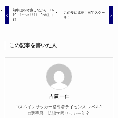
熱中症を考慮しながら U-
この夏に成長！三宅スクー
10・1st vs U-11・2nd紅白
ル！
戦
この記事を書いた人
吉廣 一仁
□スペインサッカー指導者ライセンス レベル1
□選手歴 筑陽学園サッカー部卒