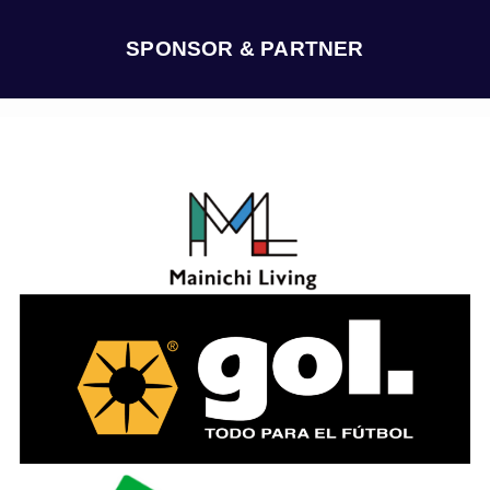
イ
ブ
SPONSOR & PARTNER