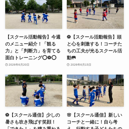
【スクール活動報告】今週
⚽️【スクール活動報告】頭
のメニュー紹介！「観る
と心を刺激する！コーチた
力」と「判断力」を育てる
ちの工夫が光るスクール活
面白トレーニング⭕️⚽️⭕️
動🥅
2026年6月20日
2026年6月15日
⚽️【スクール通信】少しの
🌸【スクール通信】新しい
暑さも吹き飛ばす笑顔！
コーチと一緒に！自ら考
「できた！」を積み重ねる
え、行動する子どもたちの