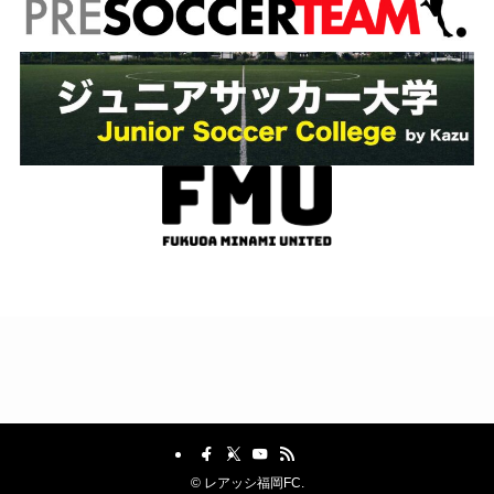
©
レアッシ福岡FC.