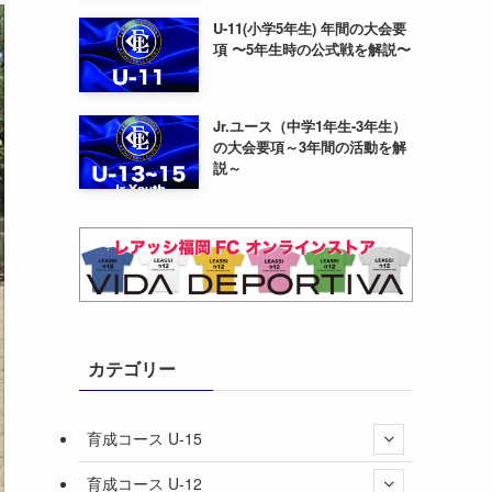
U-11(小学5年生) 年間の大会要
項 〜5年生時の公式戦を解説〜
Jr.ユース（中学1年生-3年生）
の大会要項～3年間の活動を解
説～
カテゴリー
育成コース U-15
育成コース U-12