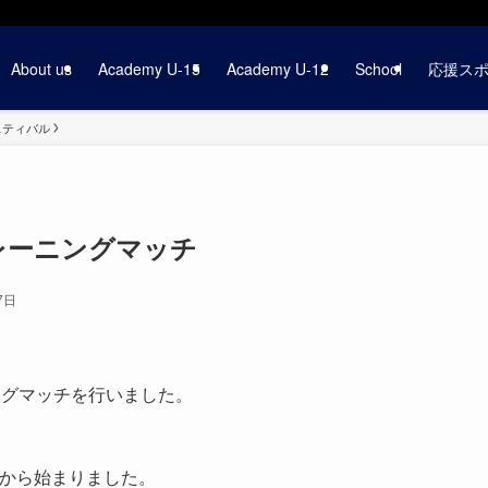
About us
Academy U-15
Academy U-12
School
応援ス
ェスティバル
トレーニングマッチ
7日
ニングマッチを行いました。
チから始まりました。