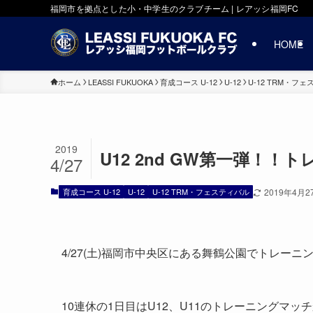
福岡市を拠点とした小・中学生のクラブチーム | レアッシ福岡FC
HOME
ホーム
LEASSI FUKUOKA
育成コース U-12
U-12
U-12 TRM・フ
2019
U12 2nd GW第一弾！！
4/27
育成コース U-12
U-12
U-12 TRM・フェスティバル
2019年4月2
4/27(土)福岡市中央区にある舞鶴公園でトレー
10連休の1日目はU12、U11のトレーニングマッ