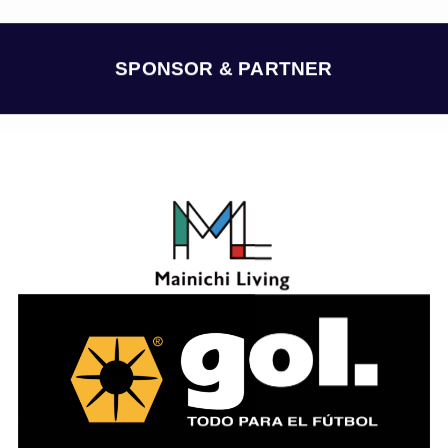
カ
イ
ブ
SPONSOR & PARTNER