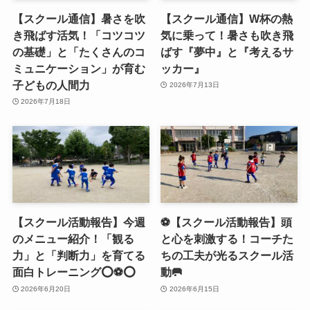
【スクール通信】暑さを吹
【スクール通信】W杯の熱
き飛ばす活気！「コツコツ
気に乗って！暑さも吹き飛
の基礎」と「たくさんのコ
ばす『夢中』と『考えるサ
ミュニケーション」が育む
ッカー』
子どもの人間力
2026年7月13日
2026年7月18日
【スクール活動報告】今週
⚽️【スクール活動報告】頭
のメニュー紹介！「観る
と心を刺激する！コーチた
力」と「判断力」を育てる
ちの工夫が光るスクール活
面白トレーニング⭕️⚽️⭕️
動🥅
2026年6月20日
2026年6月15日