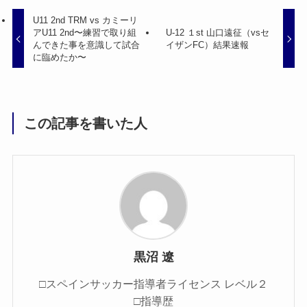
U11 2nd TRM vs カミーリ
アU11 2nd〜練習で取り組
U-12 １st 山口遠征（vsセ
んできた事を意識して試合
イザンFC）結果速報
に臨めたか〜
この記事を書いた人
黒沼 遼
□スペインサッカー指導者ライセンス レベル２
□指導歴