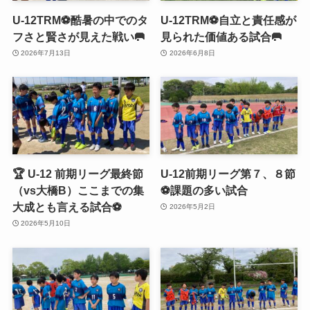
U-12TRM⚽️酷暑の中でのタ
U-12TRM⚽️自立と責任感が
フさと賢さが見えた戦い🥅
見られた価値ある試合🥅
2026年7月13日
2026年6月8日
🏆 U-12 前期リーグ最終節
U-12前期リーグ第７、８節
（vs大橋B）ここまでの集
⚽️課題の多い試合
大成とも言える試合⚽️
2026年5月2日
2026年5月10日