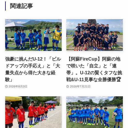
関連記事
強豪に挑んだU-12！「ビル
【阿蘇FireCup】阿蘇の地
ドアップの手応え」と「大
で咲いた「自立」と「連
量失点から得た大きな経
帯」。U-12の賢くタフな挑
験」
戦&U-11見事な全勝優勝🏆
2026年8月3日
2026年7月21日