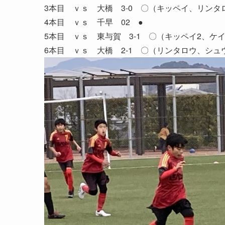
3本目 ｖｓ 大橋 3-0 〇（キッペイ、リンタ
4本目 ｖｓ 千早 02 ●
5本目 ｖｓ 東与賀 3-1 〇（キッペイ2、ケ
6本目 ｖｓ 大橋 2-1 〇（リンタロウ、シュ