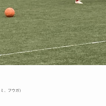
クミ、フウガ）