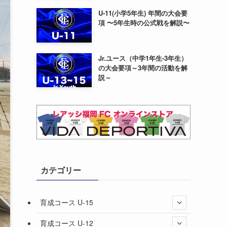
U-11(小学5年生) 年間の大会要
項 〜5年生時の公式戦を解説〜
Jr.ユース（中学1年生-3年生）
の大会要項～3年間の活動を解
説～
カテゴリー
育成コース U-15
育成コース U-12