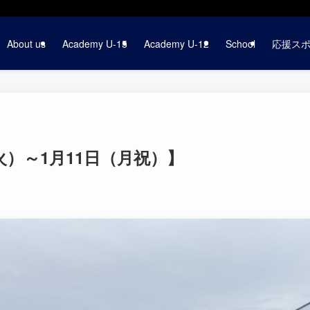
About us
Academy U-15
Academy U-12
School
応援ス
火）～1月11日（月祝）】