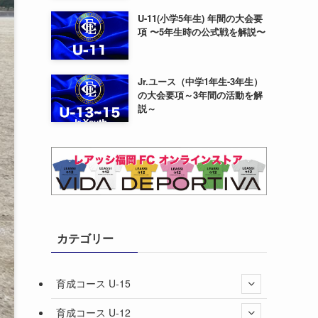
U-11(小学5年生) 年間の大会要
項 〜5年生時の公式戦を解説〜
Jr.ユース（中学1年生-3年生）
の大会要項～3年間の活動を解
説～
カテゴリー
育成コース U-15
育成コース U-12