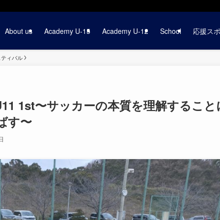
About us
Academy U-15
Academy U-12
School
応援ス
ェスティバル
アッシU11 1st〜サッカーの本質を理解すること
ばす〜
日