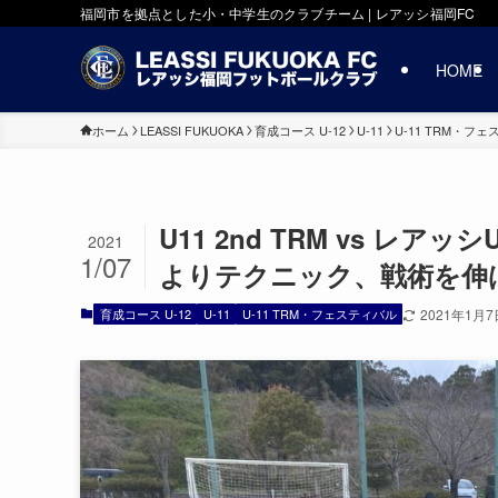
福岡市を拠点とした小・中学生のクラブチーム | レアッシ福岡FC
HOME
ホーム
LEASSI FUKUOKA
育成コース U-12
U-11
U-11 TRM・フ
U11 2nd TRM vs レ
2021
1/07
よりテクニック、戦術を伸
育成コース U-12
U-11
U-11 TRM・フェスティバル
2021年1月7