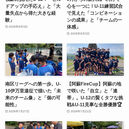
ドアップの手応え」と「大
心を一つに！U-11練習試合
量失点から得た大きな経
で見えた「コンビネーショ
験」
ンの成果」と「チームの一
体感」
2026年8月3日
2026年8月3日
南区リーグへの第一歩。U-
【阿蘇FireCup】阿蘇の地
10伊万里遠征で描いた「未
で咲いた「自立」と「連
来のチーム像」と「個の可
帯」。U-12の賢くタフな挑
能性」
戦&U-11見事な全勝優勝🏆
2026年7月27日
2026年7月21日