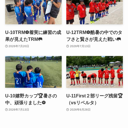
U-10TRM⚽️着実に練習の成
U-12TRM⚽️酷暑の中でのタ
果が見えたTRM🥅
フさと賢さが見えた戦い🥅
2026年7月20日
2026年7月13日
U-10嬉野カップ🏆暑さの
U-11First２部リーグ残留🏆
中、頑張りました⚽️
（vsリベルタ）
2026年7月13日
2026年6月28日