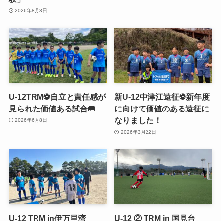
2026年8月3日
U-12TRM⚽️自立と責任感が
新U-12中津江遠征⚽️新年度
見られた価値ある試合🥅
に向けて価値のある遠征に
なりました！
2026年6月8日
2026年3月22日
U-12 TRM in伊万里湾
U-12 ② TRM in 国見台