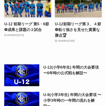
U-12 前期リーグ 第5・6節
U-12前期リーグ第３、４節
⚽️成果と課題の２試合
⚽️粘り強さを見せた貴重な
勝点🏆
2026年4月27日
2026年4月18日
U-12(小学6年生) 年間の大会要項
〜6年時の公式戦を解説〜
U-9(小学3年生) 年間の大会要項 〜
小学3年時の一年間の流れを解