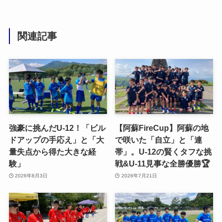
関連記事
強豪に挑んだU-12！「ビル
【阿蘇FireCup】阿蘇の地
ドアップの手応え」と「大
で咲いた「自立」と「連
量失点から得た大きな経
帯」。U-12の賢くタフな挑
験」
戦&U-11見事な全勝優勝🏆
2026年8月3日
2026年7月21日