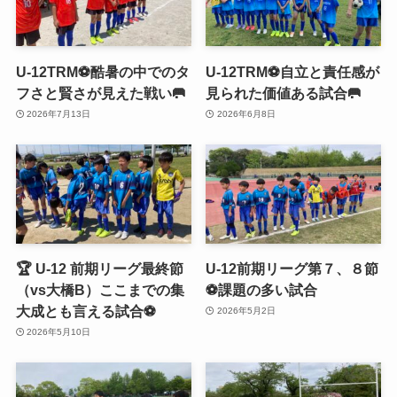
U-12TRM⚽️酷暑の中でのタ
U-12TRM⚽️自立と責任感が
フさと賢さが見えた戦い🥅
見られた価値ある試合🥅
2026年7月13日
2026年6月8日
🏆 U-12 前期リーグ最終節
U-12前期リーグ第７、８節
（vs大橋B）ここまでの集
⚽️課題の多い試合
大成とも言える試合⚽️
2026年5月2日
2026年5月10日