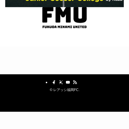
©
レアッシ福岡FC.