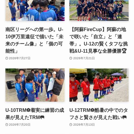
南区リーグへの第一歩。U-
【阿蘇FireCup】阿蘇の地
10伊万里遠征で描いた「未
で咲いた「自立」と「連
来のチーム像」と「個の可
帯」。U-12の賢くタフな挑
能性」
戦&U-11見事な全勝優勝🏆
2026年7月27日
2026年7月21日
U-10TRM⚽️着実に練習の成
U-12TRM⚽️酷暑の中でのタ
果が見えたTRM🥅
フさと賢さが見えた戦い🥅
2026年7月20日
2026年7月13日