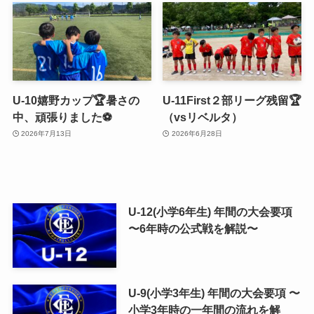
U-10嬉野カップ🏆暑さの
U-11First２部リーグ残留🏆
中、頑張りました⚽️
（vsリベルタ）
2026年7月13日
2026年6月28日
U-12(小学6年生) 年間の大会要項
〜6年時の公式戦を解説〜
U-9(小学3年生) 年間の大会要項 〜
小学3年時の一年間の流れを解