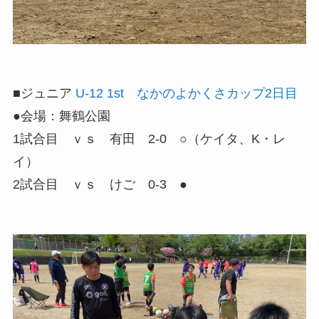
■ジュニア
U-12 1st なかのよかくさカップ2日目
●会場：舞鶴公園
1試合目 ｖｓ 有田 2-0 ○（ケイタ、K・レ
イ）
2試合目 ｖｓ けご 0-3 ●