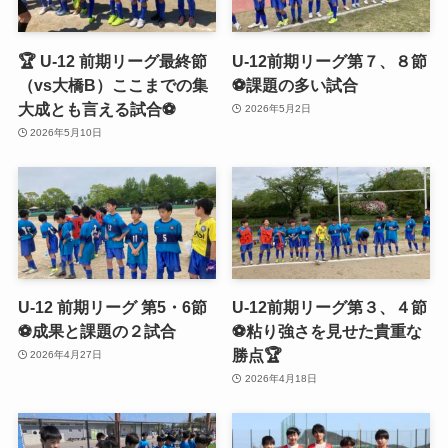
🏆 U-12 前期リーグ最終節
U-12前期リーグ第７、８節
（vs大橋B）ここまでの集
⚽️課題の多い試合
大成とも言える試合⚽️
2026年5月2日
2026年5月10日
U-12 前期リーグ 第5・6節
U-12前期リーグ第３、４節
⚽️成果と課題の２試合
⚽️粘り強さを見せた貴重な
勝点🏆
2026年4月27日
2026年4月18日