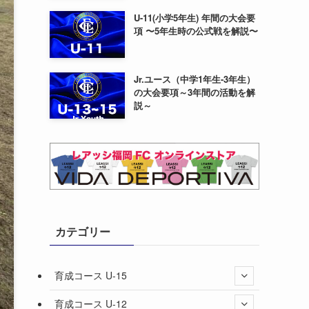
U-11(小学5年生) 年間の大会要
項 〜5年生時の公式戦を解説〜
Jr.ユース（中学1年生-3年生）
の大会要項～3年間の活動を解
説～
カテゴリー
育成コース U-15
育成コース U-12