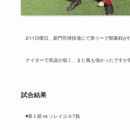
2/11日曜日、新門司球技場にて県リーグ開幕戦が
ナイターで気温が低く、また風も強かったですが
試合結果
◾️第１節 vs ソレイユ 0-7負