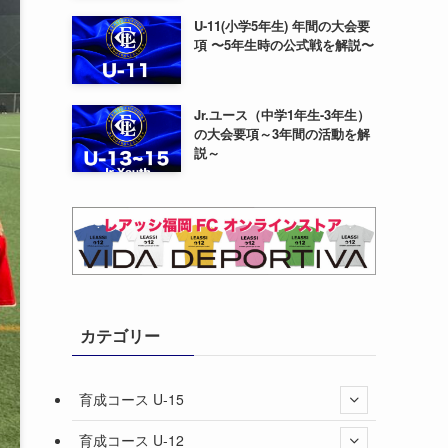
U-11(小学5年生) 年間の大会要
項 〜5年生時の公式戦を解説〜
Jr.ユース（中学1年生-3年生）
の大会要項～3年間の活動を解
説～
カテゴリー
育成コース U-15
育成コース U-12