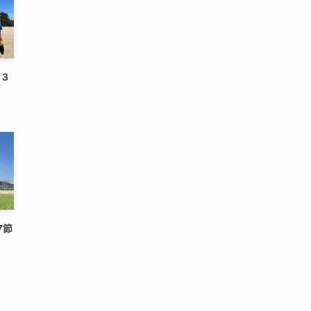
,３
7節