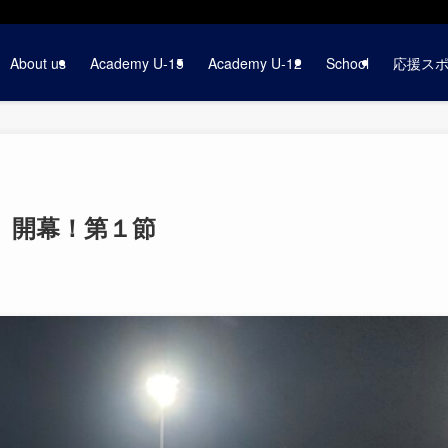
About us
Academy U-15
Academy U-12
School
応援ス
部）開幕！第１節