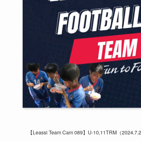
【Leassi Team Cam 089】U-10,11TRM（2024.7.