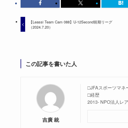
【Leassi Team Cam 088】U-12Second前期リーグ
（2024.7.20）
この記事を書いた人
□JFAスポーツマネ
□経歴
2013- NPO法
吉廣 統