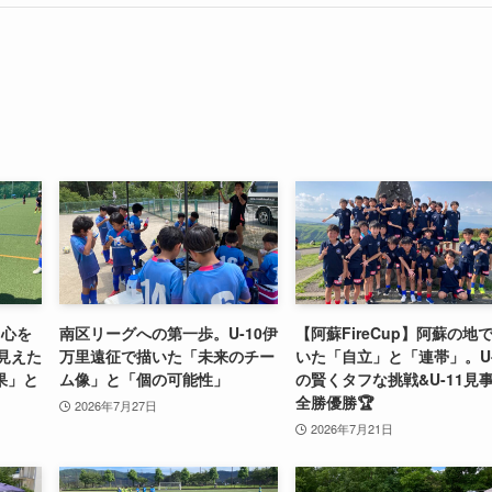
て心を
南区リーグへの第一歩。U-10伊
【阿蘇FireCup】阿蘇の地
で見えた
万里遠征で描いた「未来のチー
いた「自立」と「連帯」。U-
果」と
ム像」と「個の可能性」
の賢くタフな挑戦&U-11見
全勝優勝🏆
2026年7月27日
2026年7月21日