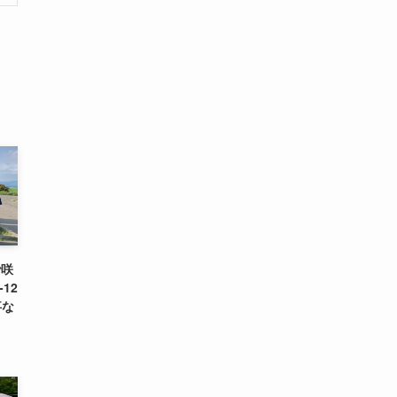
で咲
12
事な