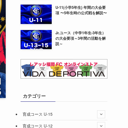
U-11(小学5年生) 年間の大会要
項 〜5年生時の公式戦を解説〜
Jr.ユース（中学1年生-3年生）
の大会要項～3年間の活動を解
説～
カテゴリー
育成コース U-15
育成コース U-12