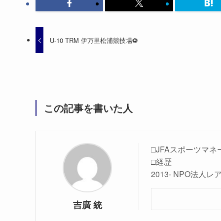
U-10 TRM 伊万里松浦競技場⚽️
この記事を書いた人
□JFAスポーツマネ
□経歴
2013- NPO法
吉廣 統