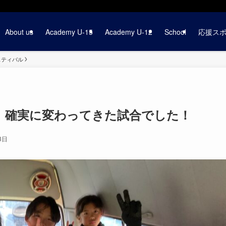
About us
Academy U-15
Academy U-12
School
応援ス
ェスティバル
征。確実に変わってきた試合でした！
3日