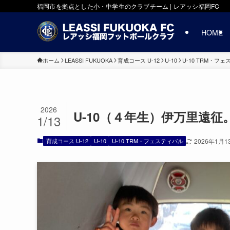
福岡市を拠点とした小・中学生のクラブチーム | レアッシ福岡FC
HOME
ホーム
LEASSI FUKUOKA
育成コース U-12
U-10
U-10 TRM・フ
2026
U-10（４年生）伊万里遠
1/13
育成コース U-12
U-10
U-10 TRM・フェスティバル
2026年1月1