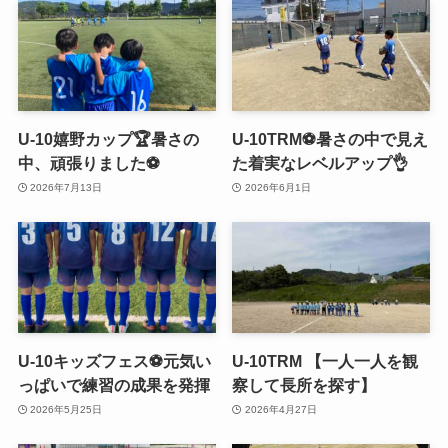
U-10嬉野カップ🏆暑さの
U-10TRM⚽️暑さの中で見え
中、頑張りました⚽️
た着実なレベルアップ👌
2026年7月13日
2026年6月1日
U-10キッズフェス⚽️元気い
U-10TRM 【一人一人を観
っぱいで練習の成果を発揮
察して長所を探す】
2026年5月25日
2026年4月27日