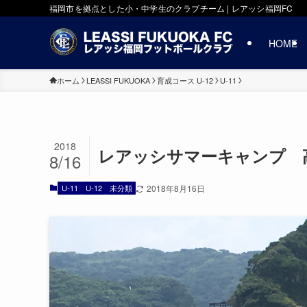
福岡市を拠点とした小・中学生のクラブチーム | レアッシ福岡FC
HOME
ホーム
LEASSI FUKUOKA
育成コース U-12
U-11
2018
レアッシサマーキャンプ 
8/16
U-11
U-12
未分類
2018年8月16日