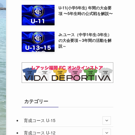
U-11(小学5年生) 年間の大会要
項 〜5年生時の公式戦を解説〜
Jr.ユース（中学1年生-3年生）
の大会要項～3年間の活動を解
説～
カテゴリー
育成コース U-15
育成コース U-12