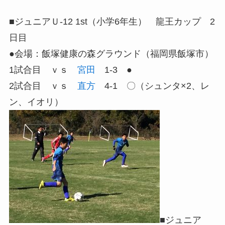
■ジュニアＵ-12 1st（小学6年生） 龍王カップ 2
日目
●会場：飯塚健康の森グラウンド（福岡県飯塚市）
1試合目 ｖｓ
宮田
1-3 ●
2試合目 ｖｓ
直方
4-1 〇（シュンタ×2、レ
ン、イオリ）
■ジュニア