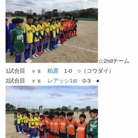
☆2ndチーム
1試合目 ｖｓ
柏原
1-0 ○（コウダイ）
2試合目 ｖｓ
レアッシ1st
0-3 ●