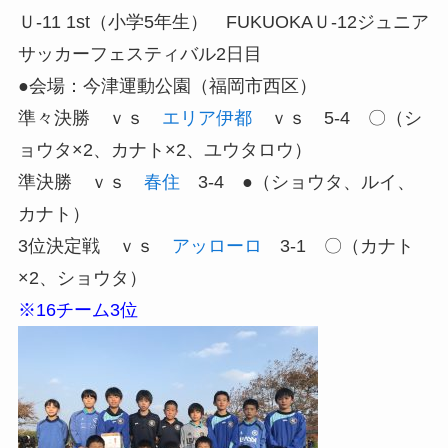
Ｕ-11 1st（小学5年生） FUKUOKAＵ-12ジュニア
サッカーフェスティバル2日目
●会場：今津運動公園（福岡市西区）
準々決勝 ｖｓ
エリア伊都
ｖｓ 5-4 〇（シ
ョウタ×2、カナト×2、ユウタロウ）
準決勝 ｖｓ
春住
3-4 ●（ショウタ、ルイ、
カナト）
3位決定戦 ｖｓ
アッローロ
3-1 〇（カナト
×2、ショウタ）
※16チーム3位