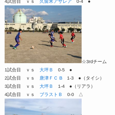
4試合目 ｖｓ
久留米アザレア
0-4 ●
☆3rdチーム
1試合目 ｖｓ
大坪Ｂ
0-5 ●
2試合目 ｖｓ
唐津ＦＣ B
1-3 ●（タイシ）
3試合目 ｖｓ
大坪Ｂ
1-4 ●（リアラ）
4試合目 ｖｓ
ブラストＢ
0-0 △