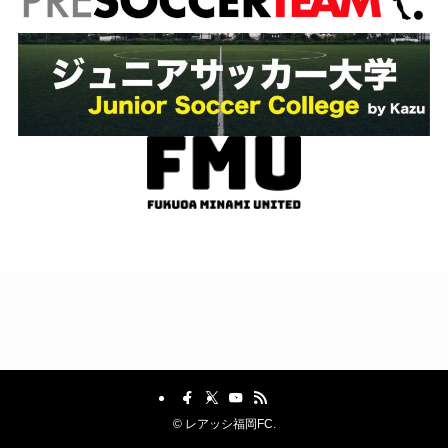
©
レアッシ福岡FC.