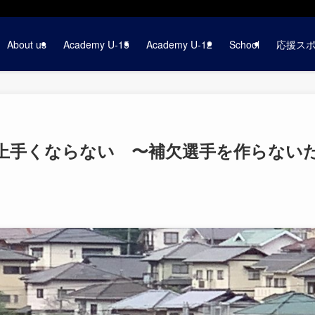
About us
Academy U-15
Academy U-12
School
応援ス
上手くならない 〜補欠選手を作らない