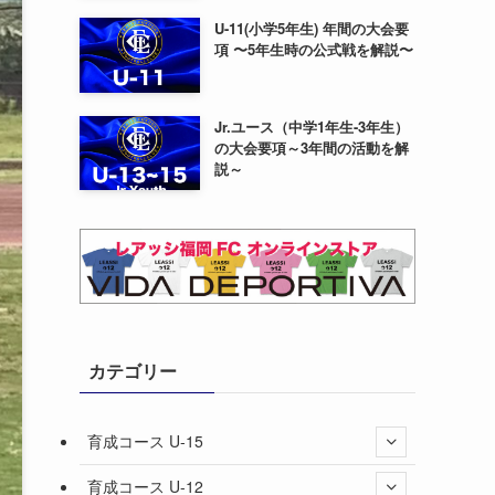
U-11(小学5年生) 年間の大会要
項 〜5年生時の公式戦を解説〜
Jr.ユース（中学1年生-3年生）
の大会要項～3年間の活動を解
説～
カテゴリー
育成コース U-15
育成コース U-12