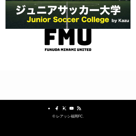
©
レアッシ福岡FC.