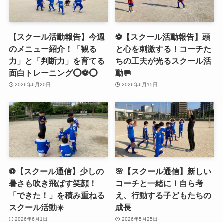
【スクール活動報告】今週
⚽️【スクール活動報告】頭
のメニュー紹介！「観る
と心を刺激する！コーチた
力」と「判断力」を育てる
ちの工夫が光るスクール活
面白トレーニング⭕️⚽️⭕️
動🥅
2026年6月20日
2026年6月15日
⚽️【スクール通信】少しの
🌸【スクール通信】新しい
暑さも吹き飛ばす笑顔！
コーチと一緒に！自ら考
「できた！」を積み重ねる
え、行動する子どもたちの
スクール活動☀️
成長
2026年6月1日
2026年5月25日