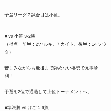
予選リーグ２試合目は小笹。
■ vs 小笹 3-2勝
（得点：前半：2’ハルキ、7’カイト、後半：14’ソウ
タ）
苦しみながらも最後まで諦めない姿勢で見事勝
利！
予選を2位で通過して上位トーナメントへ。
■準決勝 vs けご 1-6負