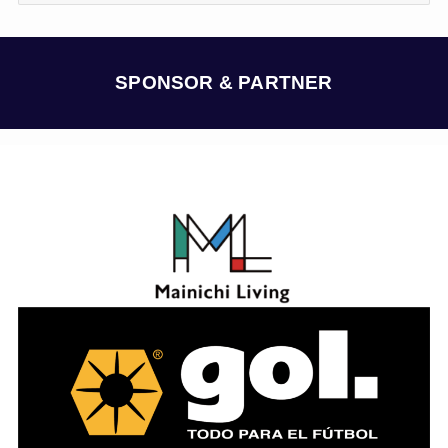
カ
イ
ブ
SPONSOR & PARTNER