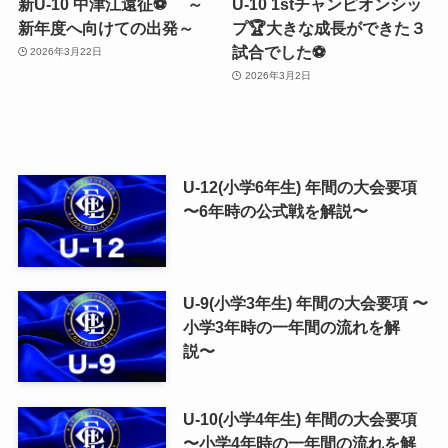
新U-10 中津江遠征⚽ ～
U-10 1stチャンピオンシッ
新年度へ向けての出発～
プ🏆大きな成長ができた３
試合でした⚽️
2026年3月22日
2026年3月2日
U-12(小学6年生) 年間の大会要項
〜6年時の公式戦を解説〜
U-9(小学3年生) 年間の大会要項 〜
小学3年時の一年間の流れを解
説〜
U-10(小学4年生) 年間の大会要項
〜小学4年時の一年間の流れを解