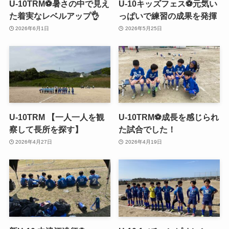
U-10TRM⚽️暑さの中で見え
U-10キッズフェス⚽️元気い
た着実なレベルアップ👌
っぱいで練習の成果を発揮
2026年6月1日
2026年5月25日
U-10TRM 【一人一人を観
U-10TRM⚽️成長を感じられ
察して長所を探す】
た試合でした！
2026年4月27日
2026年4月19日