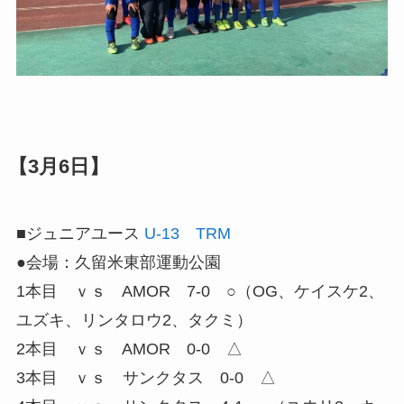
【3月6日】
■ジュニアユース
U-13 TRM
●会場：久留米東部運動公園
1本目 ｖｓ AMOR 7-0 ○（OG、ケイスケ2、
ユズキ、リンタロウ2、タクミ）
2本目 ｖｓ AMOR 0-0 △
3本目 ｖｓ サンクタス 0-0 △