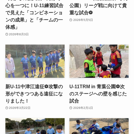
心を一つに！U-11練習試合
公園）リーグ戦に向けて貴
で見えた「コンビネーショ
重な試合⚽️
ンの成果」と「チームの一
2026年5月5日
体感」
2026年8月3日
新U-11中津江遠征⚽️攻撃の
U-11TRM in 青葉公園⚽️次
形ができつつある遠征にな
のステージへの壁を感じた
りました！
試合
2026年3月22日
2026年2月1日