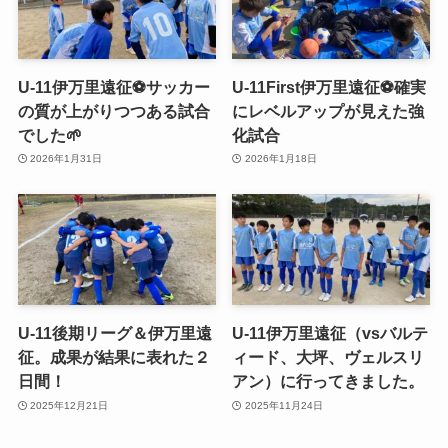
U-11伊万里遠征⚽️サッカー
U-11First伊万里遠征⚽️確実
の質が上がりつつある試合
にレベルアップが見えた強
でした🌱
化試合
2026年1月31日
2026年1月18日
U-11後期リーグ＆伊万里遠
U-11伊万里遠征（vsバルテ
征。成果が結果に表れた２
ィード、大坪、ヴェルスリ
日間！
アン）に行ってきました。
2025年12月21日
2025年11月24日