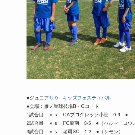
■ジュニア
U-9 キッズフェスティバル
●会場：雁ノ巣球技場B・Cコート
1試合目 ｖｓ CAプログレッソ小笹 0-9 ●
2試合目 ｖｓ FC龍南 3-5 ●（ハルマ、コ
3試合目 ｖｓ 老司SC 1-2 ●（シモン）