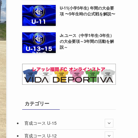
U-11(小学5年生) 年間の大会要
項 〜5年生時の公式戦を解説〜
Jr.ユース（中学1年生-3年生）
の大会要項～3年間の活動を解
説～
カテゴリー
育成コース U-15
育成コース U-12