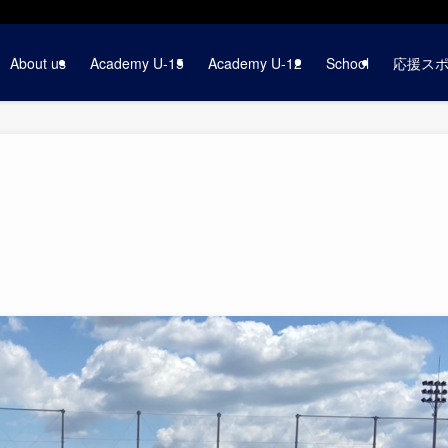
About us
Academy U-15
Academy U-12
School
応援ス