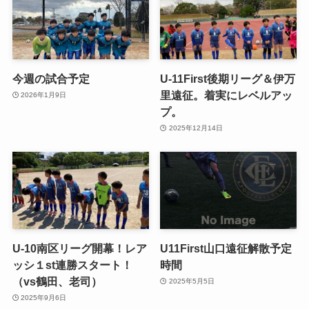
今週の試合予定
U-11First後期リーグ＆伊万
里遠征。着実にレベルアッ
2026年1月9日
プ。
2025年12月14日
U-10南区リーグ開幕！レア
U11First山口遠征解散予定
ッシ１st連勝スタート！
時間
（vs鶴田、老司）
2025年5月5日
2025年9月6日