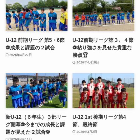
U-12 前期リーグ 第5・6節
U-12前期リーグ第３、４節
⚽️成果と課題の２試合
⚽️粘り強さを見せた貴重な
勝点🏆
2026年4月27日
2026年4月18日
新U-12（６年生）３部リー
U-12 1st 後期リーグ第4
グ開幕⚽️今までの成長と課
節、最終節
題が見えた２試合⚽️
2026年3月2日
2026年4月11日