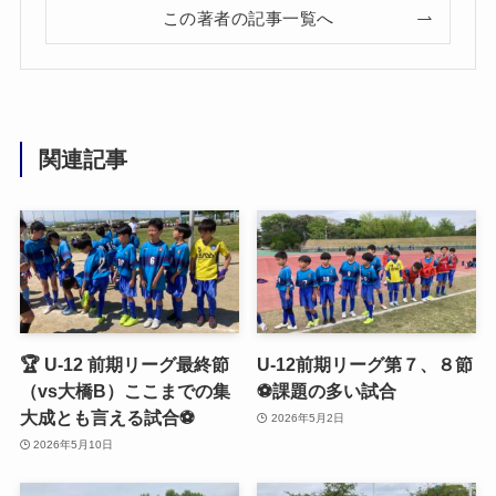
この著者の記事一覧へ
関連記事
🏆 U-12 前期リーグ最終節
U-12前期リーグ第７、８節
（vs大橋B）ここまでの集
⚽️課題の多い試合
大成とも言える試合⚽️
2026年5月2日
2026年5月10日