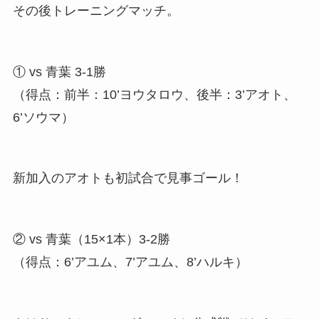
その後トレーニングマッチ。
① vs 青葉 3-1勝
（得点：前半：10’ヨウタロウ、後半：3’アオト、
6’ソウマ）
新加入のアオトも初試合で見事ゴール！
② vs 青葉（15×1本）3-2勝
（得点：6’アユム、7’アユム、8’ハルキ）