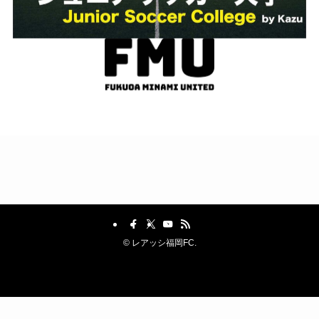
©
レアッシ福岡FC.