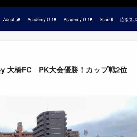
About us
Academy U-15
Academy U-12
School
応援ス
CUP by 大橋FC PK大会優勝！カップ戦2位