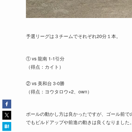
予選リーグは３チームでそれぞれ20分１本。
① vs 龍南 1-1引分
（得点：カイト）
② vs 美和台 3-0勝
（得点：ヨウタロウ×2、own）
ボールの動かし方は良かったですが、ゴール前で
でもビルドアップや前進の動きは良くなりました