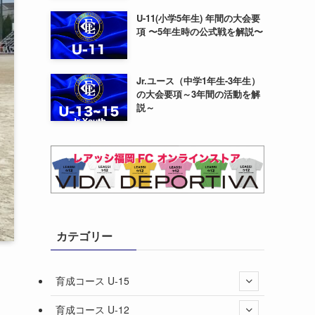
U-11(小学5年生) 年間の大会要
項 〜5年生時の公式戦を解説〜
Jr.ユース（中学1年生-3年生）
の大会要項～3年間の活動を解
説～
カテゴリー
育成コース U-15
育成コース U-12