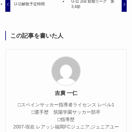
U-11 2nd 前期リーグ 第
U-11解散予定時間
3,4節
この記事を書いた人
吉廣 一仁
□スペインサッカー指導者ライセンス レベル1
□選手歴 筑陽学園サッカー部卒
□指導歴
2007-現在 レアッシ福岡FCジュニア,ジュニアユー