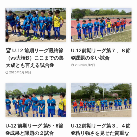
🏆 U-12 前期リーグ最終節
U-12前期リーグ第７、８節
（vs大橋B）ここまでの集
⚽️課題の多い試合
大成とも言える試合⚽️
2026年5月2日
2026年5月10日
U-12 前期リーグ 第5・6節
U-12前期リーグ第３、４節
⚽️成果と課題の２試合
⚽️粘り強さを見せた貴重な