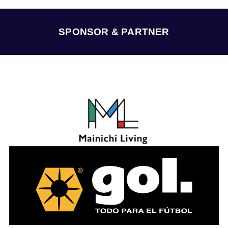
カ
イ
ブ
SPONSOR & PARTNER