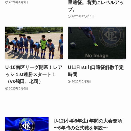
里遠征。着実にレベルアッ
2026年1月9日
プ。
2025年12月14日
U-10南区リーグ開幕！レア
U11First山口遠征解散予定
ッシ１st連勝スタート！
時間
（vs鶴田、老司）
2025年5月5日
2025年9月6日
U-12(小学6年生) 年間の大会要項
〜6年時の公式戦を解説〜