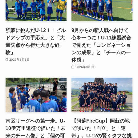
強豪に挑んだU-12！「ビル
9月からの新人戦へ向けて
ドアップの手応え」と「大
心を一つに！U-11練習試合
量失点から得た大きな経
で見えた「コンビネーショ
験」
ンの成果」と「チームの一
体感」
2026年8月3日
2026年8月3日
南区リーグへの第一歩。U-
【阿蘇FireCup】阿蘇の地
10伊万里遠征で描いた「未
で咲いた「自立」と「連
来のチーム像」と「個の可
帯」。U-12の賢くタフな挑