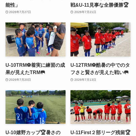
能性」
戦&U-11見事な全勝優勝🏆
2026年7月27日
2026年7月21日
U-10TRM⚽️着実に練習の成
U-12TRM⚽️酷暑の中でのタ
果が見えたTRM🥅
フさと賢さが見えた戦い🥅
2026年7月20日
2026年7月13日
U-10嬉野カップ🏆暑さの
U-11First２部リーグ残留🏆