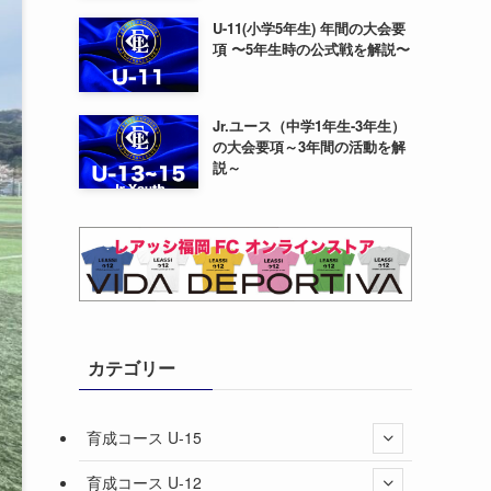
U-11(小学5年生) 年間の大会要
項 〜5年生時の公式戦を解説〜
Jr.ユース（中学1年生-3年生）
の大会要項～3年間の活動を解
説～
カテゴリー
育成コース U-15
育成コース U-12