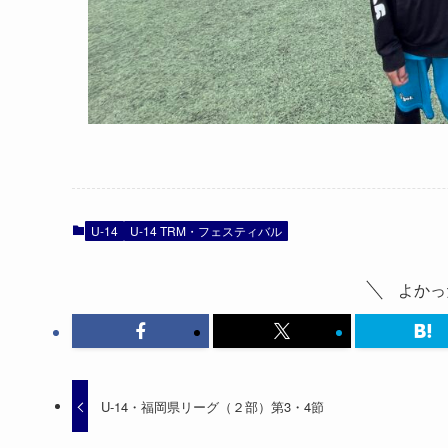
U-14
U-14 TRM・フェスティバル
よかっ
U-14・福岡県リーグ（２部）第3・4節