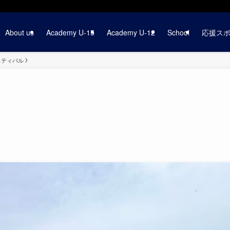
About us
Academy U-15
Academy U-12
School
応援ス
ェスティバル