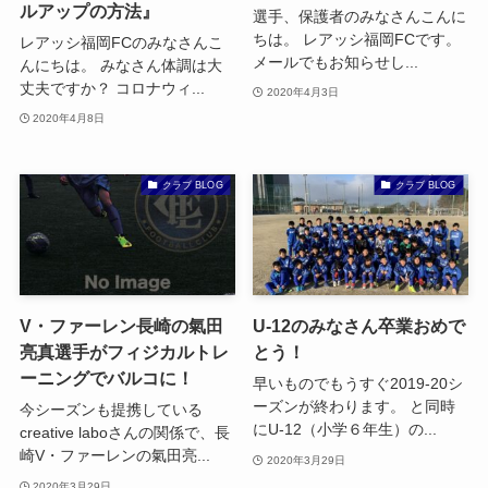
ルアップの方法』
選手、保護者のみなさんこんに
ちは。 レアッシ福岡FCです。
レアッシ福岡FCのみなさんこ
メールでもお知らせし...
んにちは。 みなさん体調は大
丈夫ですか？ コロナウィ...
2020年4月3日
2020年4月8日
クラブ BLOG
クラブ BLOG
V・ファーレン長崎の氣田
U-12のみなさん卒業おめで
亮真選手がフィジカルトレ
とう！
ーニングでバルコに！
早いものでもうすぐ2019-20シ
ーズンが終わります。 と同時
今シーズンも提携している
にU-12（小学６年生）の...
creative laboさんの関係で、長
崎V・ファーレンの氣田亮...
2020年3月29日
2020年3月29日