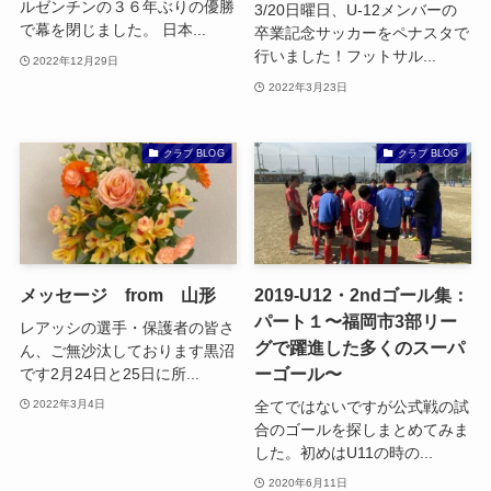
ルゼンチンの３６年ぶりの優勝
3/20日曜日、U-12メンバーの
で幕を閉じました。 日本...
卒業記念サッカーをペナスタで
行いました！フットサル...
2022年12月29日
2022年3月23日
クラブ BLOG
クラブ BLOG
メッセージ from 山形
2019-U12・2ndゴール集：
パート１〜福岡市3部リー
レアッシの選手・保護者の皆さ
グで躍進した多くのスーパ
ん、ご無沙汰しております黒沼
ーゴール〜
です2月24日と25日に所...
全てではないですが公式戦の試
2022年3月4日
合のゴールを探しまとめてみま
した。初めはU11の時の...
2020年6月11日