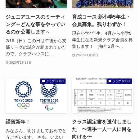
ジュニアユースのミーティ
育成コース 新小学5年生・
ング～どんな事をやってい
会員募集。残りわずか！
るのか公開します～
現在小学4年生、4月から小学5
年生になる新規クラブ会員を募
2/16（日）この日は午後から支
集します！ （毎年2月〜...
部リーグの試合が組まれていた
ので、クラブハウスに...
2020年1月20日
2020年2月18日
クラブ BLOG
クラブ BLOG
謹賀新年！
クラス認定書を送付しまし
た 〜選手一人一人に目を
みなさん、明けましておめでと
向ける〜
うございます。 さあ、いよい