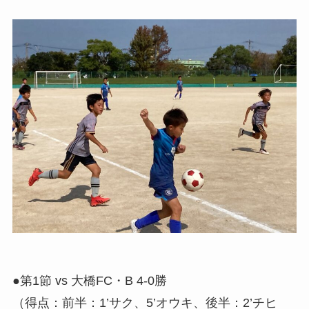
●第1節 vs 大橋FC・B 4-0勝
（得点：前半：1’サク、5’オウキ、後半：2’チヒ