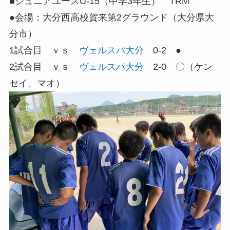
■ジュニアユースU-15（中学3年生） TRM
●会場：大分西高校賀来第2グラウンド（大分県大
分市）
1試合目 ｖｓ
ヴェルスパ大分
0-2 ●
2試合目 ｖｓ
ヴェルスパ大分
2-0 〇（ケン
セイ、マオ）