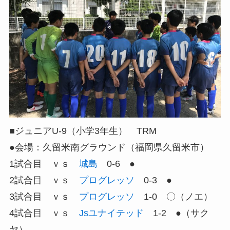
■ジュニアU-9（小学3年生） TRM
●会場：久留米南グラウンド（福岡県久留米市）
1試合目 ｖｓ
城島
0-6 ●
2試合目 ｖｓ
プログレッソ
0-3 ●
3試合目 ｖｓ
プログレッソ
1-0 〇（ノエ）
4試合目 ｖｓ
Jsユナイテッド
1-2 ●（サク
ヤ）