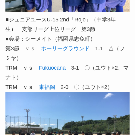
■ジュニアユースU-15 2nd「Rojo」（中学3年
生） 支部リーグ上位リーグ 第3節
●会場：シーメイト（福岡県志免町）
第3節 ｖｓ
ホーリーグラウンド
1-1 △（フ
ミヤ）
TRM ｖｓ
Fukuocana
3-1 〇（ユウト×2、マ
ナト）
TRM ｖｓ
東福岡
2-0 〇（ユウト×2）