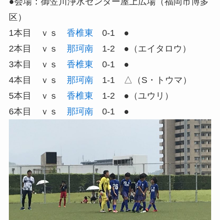
●会場：御笠川浄水センター屋上広場（福岡市博多
区）
1本目 ｖｓ
香椎東
0-1 ●
2本目 ｖｓ
那珂南
1-2 ●（エイタロウ）
3本目 ｖｓ
香椎東
0-1 ●
4本目 ｖｓ
那珂南
1-1 △（S・トウマ）
5本目 ｖｓ
香椎東
1-2 ●（ユウリ）
6本目 ｖｓ
那珂南
0-1 ●