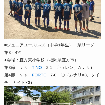
■ジュニアユースU-13（中学1年生） 県リーグ
第3・4節
●会場：直方東小学校（福岡県直方市）
第3節 ｖｓ
TINO
2-1 〇（レン、ムナリ）
第4節 ｖｓ
FORTE
7-0 〇（ムナリ×3、タイ
チ、カイト×3）