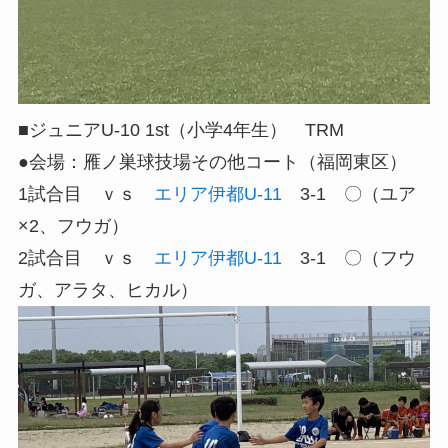
■ジュニアU-10 1st（小学4年生） TRM
●会場：雁ノ巣球技場その他コート（福岡東区）
1試合目 ｖｓ
エリア伊都U-11
3-1 〇（ユア
×2、フウガ）
2試合目 ｖｓ
エリア伊都U-11
3-1 〇（フウ
ガ、アラタ、ヒカル）