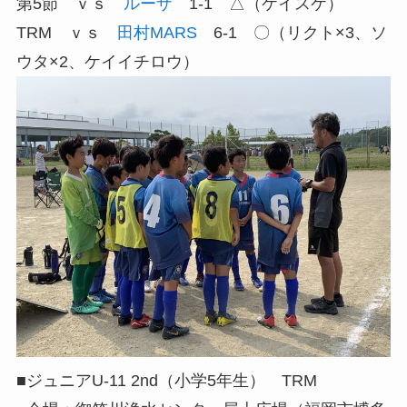
第5節 ｖｓ
ルーザ
1-1 △（ケイスケ）
TRM ｖｓ
田村MARS
6-1 〇（リクト×3、ソ
ウタ×2、ケイイチロウ）
■ジュニアU-11 2nd（小学5年生） TRM