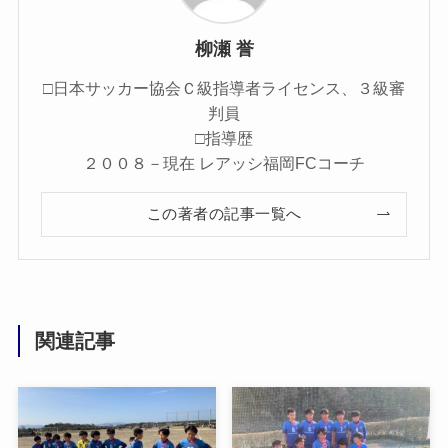
柳瀬 誉
□日本サッカー協会Ｃ級指導者ライセンス、３級審
判員
□指導歴
２００８－現在 レアッシ福岡FCコーチ
この著者の記事一覧へ
関連記事