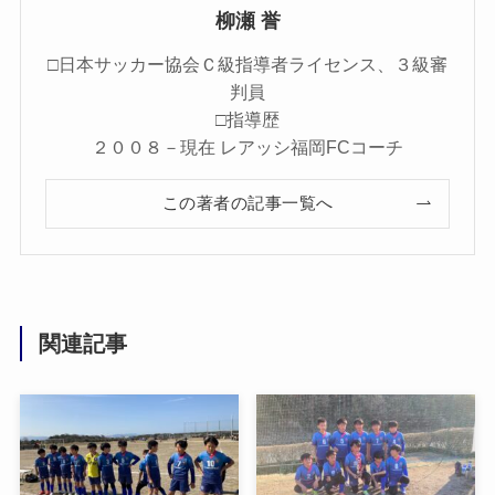
柳瀬 誉
□日本サッカー協会Ｃ級指導者ライセンス、３級審
判員
□指導歴
２００８－現在 レアッシ福岡FCコーチ
この著者の記事一覧へ
関連記事