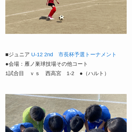
■ジュニア
U-12 2nd 市長杯予選トーナメント
●会場：雁ノ巣球技場その他コート
1試合目 ｖｓ 西高宮 1-2 ●（ハルト）