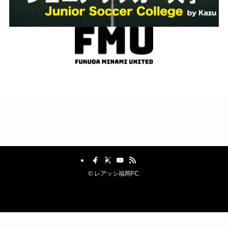
©
レアッシ福岡FC.