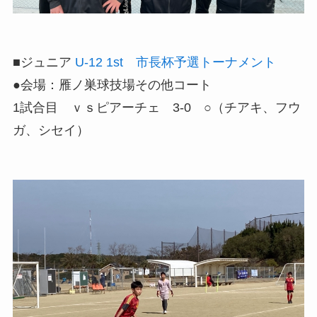
■ジュニア
U-12 1st 市長杯予選トーナメント
●会場：雁ノ巣球技場その他コート
1試合目 ｖｓピアーチェ 3-0 ○（チアキ、フウ
ガ、シセイ）