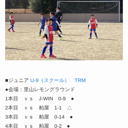
■ジュニア
U-9（スクール） TRM
●会場：里山レモングラウンド
1本目 ｖｓ J-WIN 0-9 ●
2本目 ｖｓ 粕屋 1-1 △
3本目 ｖｓ 粕屋 0-14 ●
4本目 ｖｓ 粕屋 0-2 ●