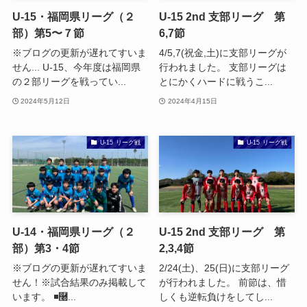
U-15・福岡県リーグ（２
U-15 2nd 支部リーグ 第
部）第5〜７節
6,7節
※ブログの更新が遅れてすいま
4/5,7(祝金,土)に支部リーグが
せん... U-15、今年度は福岡県
行われました。 支部リーグは
の２部リーグを戦ってい...
とにかくハードに戦うこ...
2024年5月12日
2024年4月15日
U-15 リーグ戦
U-15 リーグ戦
U-14・福岡県リーグ（２
U-15 2nd 支部リーグ 第
部）第3・4節
2,3,4節
※ブログの更新が遅れてすいま
2/24(土)、25(日)に支部リーグ
せん！※試合結果のみ掲載して
が行われました。 前節は、惜
います。 ◾࿠...
しくも逆転負けをしてし...