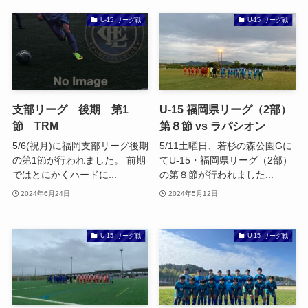
U-15 リーグ戦
U-15 リーグ戦
支部リーグ 後期 第1
U-15 福岡県リーグ（2部）
節 TRM
第８節 vs ラパシオン
5/6(祝月)に福岡支部リーグ後期
5/11土曜日、若杉の森公園Gに
の第1節が行われました。 前期
てU-15・福岡県リーグ（2部）
ではとにかくハードに...
の第８節が行われました...
2024年6月24日
2024年5月12日
U-15 リーグ戦
U-15 リーグ戦