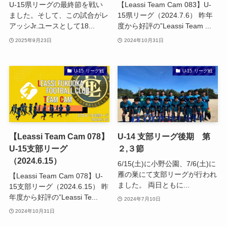
U-15県リーグの最終節を戦い
【Leassi Team Cam 083】U-
ました。そして、この試合がレ
15県リーグ（2024.7.6） 昨年
アッシJr.ユースとして18...
度から好評の”Leassi Team ...
2025年9月23日
2024年10月31日
U-15 リーグ戦
U-15 リーグ戦
【Leassi Team Cam 078】
U-14 支部リーグ後期 第
U-15支部リーグ
２,３節
（2024.6.15）
6/15(土)に小野公園、7/6(土)に
雁の巣にて支部リーグが行われ
【Leassi Team Cam 078】U-
ました。 両日ともに...
15支部リーグ（2024.6.15） 昨
年度から好評の”Leassi Te...
2024年7月10日
2024年10月31日