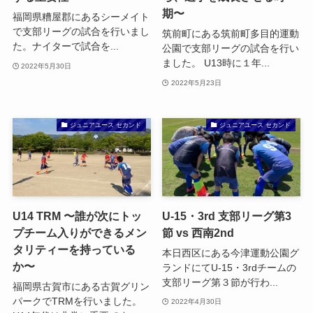
期〜
福岡県糟屋郡にあるシーメイト
で支部リーグの試合を行いまし
筑前町にある筑前町多目的運動
た。ナイターで試合を...
公園で支部リーグの試合を行い
ました。 U13時に１年...
2022年5月30日
2022年5月23日
ジュニアユース セカンド
ジュニアユース セカンド
U14 TRM 〜誰が次にトッ
U-15・3rd 支部リーグ第3
プチーム入りができるメン
節 vs 西南2nd
タリティーを持っている
本日西区にある今津運動公園グ
か〜
ランドにてU-15・3rdチームの
支部リーグ第３節が行わ...
福岡県古賀市にある古賀グリン
パークでTRMを行いました。
2022年4月30日