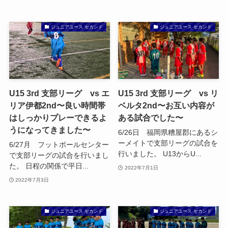
ジュニアユース セカンド
ジュニアユース セカンド
U15 3rd 支部リーグ vs エ
U15 3rd 支部リーグ vs リ
リア伊都2nd〜良い時間帯
ベルタ2nd〜お互い内容が
はしっかりプレーできるよ
ある試合でした〜
うになってきました〜
6/26日 福岡県糟屋郡にあるシ
ーメイトで支部リーグの試合を
6/27月 フットボールセンター
行いました。 U13からU...
で支部リーグの試合を行いまし
た。 日程の関係で平日...
2022年7月1日
2022年7月3日
ジュニアユース セカンド
ジュニアユース セカンド