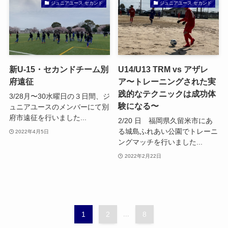
ジュニアユース セカンド
ジュニアユース セカンド
新U-15・セカンドチーム別
U14/U13 TRM vs アザレ
府遠征
ア〜トレーニングされた実
践的なテクニックは成功体
3/28月〜30水曜日の３日間、ジ
験になる〜
ュニアユースのメンバーにて別
府市遠征を行いました...
2/20 日 福岡県久留米市にあ
る城島ふれあい公園でトレーニ
2022年4月5日
ングマッチを行いました...
2022年2月22日
1
2
...
8