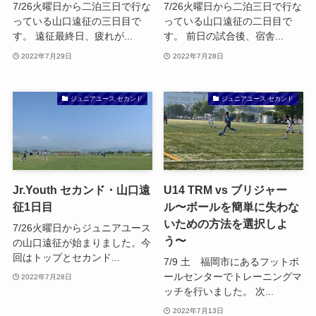
7/26火曜日から二泊三日で行な
7/26火曜日から二泊三日で行な
っている山口遠征の三日目で
っている山口遠征の二日目で
す。 遠征最終日、疲れが...
す。 前日の試合後、宿舎...
2022年7月29日
2022年7月28日
ジュニアユース セカンド
ジュニアユース セカンド
Jr.Youth セカンド・山口遠
U14 TRM vs ブリジャー
征1日目
ル〜ボールを簡単に失わな
いための方法を選択しよ
7/26火曜日からジュニアユース
う〜
の山口遠征が始まりました。今
回はトップとセカンド...
7/9 土 福岡市にあるフットボ
ールセンターでトレーニングマ
2022年7月28日
ッチを行いました。 次...
2022年7月13日