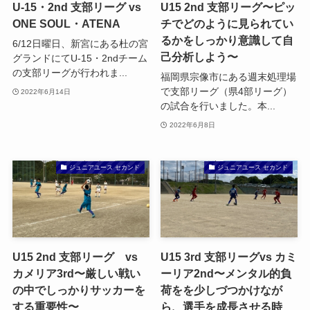
U-15・2nd 支部リーグ vs
U15 2nd 支部リーグ〜ピッ
ONE SOUL・ATENA
チでどのように見られてい
るかをしっかり意識して自
6/12日曜日、新宮にある杜の宮
己分析しよう〜
グランドにてU-15・2ndチーム
の支部リーグが行われま...
福岡県宗像市にある週末処理場
で支部リーグ（県4部リーグ）
2022年6月14日
の試合を行いました。本...
2022年6月8日
ジュニアユース セカンド
ジュニアユース セカンド
U15 2nd 支部リーグ vs
U15 3rd 支部リーグvs カミ
カメリア3rd〜厳しい戦い
ーリア2nd〜メンタル的負
の中でしっかりサッカーを
荷をを少しづつかけなが
する重要性〜
ら、選手を成長させる時