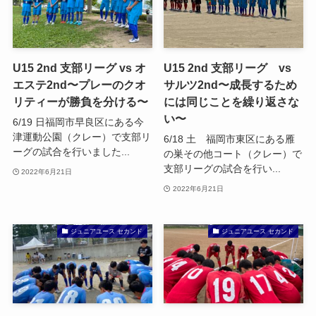
U15 2nd 支部リーグ vs オ
U15 2nd 支部リーグ vs
エステ2nd〜プレーのクオ
サルツ2nd〜成長するため
リティーが勝負を分ける〜
には同じことを繰り返さな
い〜
6/19 日福岡市早良区にある今
津運動公園（クレー）で支部リ
6/18 土 福岡市東区にある雁
ーグの試合を行いました...
の巣その他コート（クレー）で
支部リーグの試合を行い...
2022年6月21日
2022年6月21日
ジュニアユース セカンド
ジュニアユース セカンド