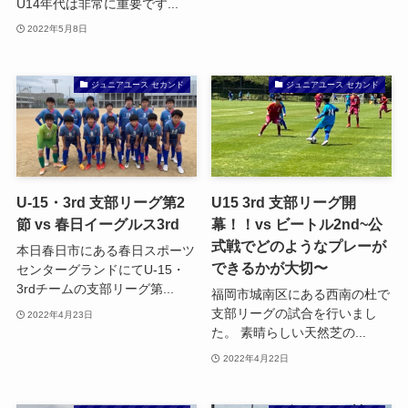
U14年代は非常に重要です...
2022年5月8日
ジュニアユース セカンド
ジュニアユース セカンド
U-15・3rd 支部リーグ第2
U15 3rd 支部リーグ開
節 vs 春日イーグルス3rd
幕！！vs ビートル2nd~公
式戦でどのようなプレーが
本日春日市にある春日スポーツ
できるかが大切〜
センターグランドにてU-15・
3rdチームの支部リーグ第...
福岡市城南区にある西南の杜で
支部リーグの試合を行いまし
2022年4月23日
た。 素晴らしい天然芝の...
2022年4月22日